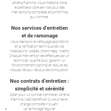
Athéna Flamme, nous mettons notre
expertise à votre service pour des
interventions complètes et conformes
aux normes.
Nos services d’entretien
et de ramonage
Nous réalisons le nettoyage approfondi
et la vérification technique de vos
installations : poêles, cheminées, inserts.
Chaque intervention est effectuée par un
technicien qualifié pour garantir un
fonctionnement optimal et réduire les
risques liés aux résidus de combustion.
Nos contrats d’entretien :
simplicité et sérénité
Opter pour un contrat d’entretien Athéna
Flamme, c’est bénéficier d’une prise en
charge complète incluant :
Le ramonage régulier