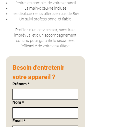
L’entretien complet de votre appareil
La main-d’œuvre incluse
Les déplacements offerts en cas de SAV
Un suivi professionnel et fiable
Profitez d’un service clair, sans frais
imprévus, et d’un accompagnement
continu pour garantir la sécurité et
l’efficacité de votre chauffage.
Besoin d'entretenir 
votre appareil ?
Prénom
*
Nom
*
Email
*