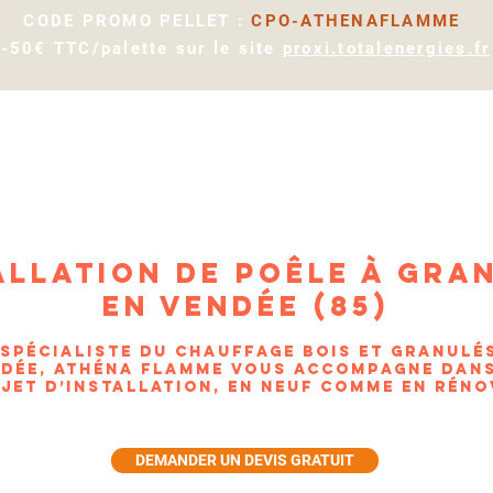
CODE PROMO PELLET :
CPO-ATHENAFLAMME
-50€ TTC/palette sur le site
proxi.totalenergies.fr
ACCUEIL
PRODUITS
ENTRETIEN
allation de poêle à gra
en vendée (85)
Spécialiste du chauffage bois et granulé
dée, Athéna Flamme vous accompagne dan
jet d’installation, en neuf comme en réno
DEMANDER UN DEVIS GRATUIT