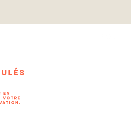
DEVIS & CONTACT
nulés
s en
s votre
vation.