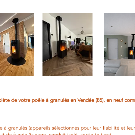
mplète de votre poêle à granulés en Vendée (85), en neuf co
e à granulés (appareils sélectionnés pour leur fiabilité et le
t de fumée (tubage, conduit isolé, sortie toiture)