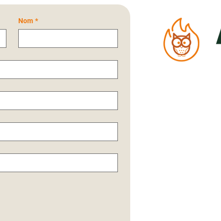
Nom
*
02 
contact.at
74, ru
85320, Ma