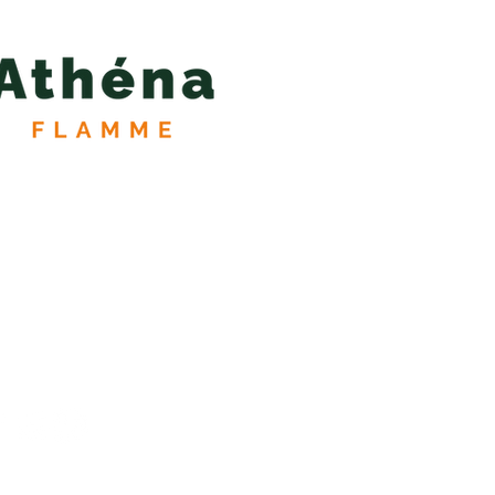
51 29 10 19
henaflamme@gmail.com
e Hervé de Mareuil
reuil-sur-Lay-Dissais