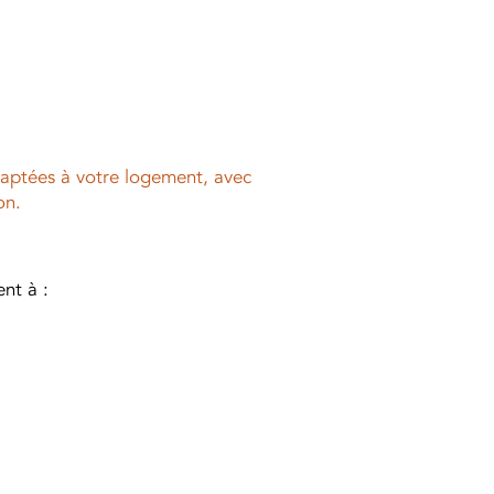
daptées à votre logement, avec
on.
nt à :